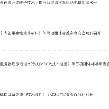
高速碳纤维转子技术，提升新能源汽车驱动电机制造水平
车内饰用生物质基材料》等两项团体标准审查会议顺利召开
I服务器用微通道水冷板(MLCP)技术规范》等三项团体标准审查
机接口系统通用技术条件》团体标准审查会议顺利召开