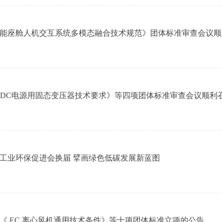
能座舱人机交互系统多模态融合技术规范》团体标准审查会议顺
IDC电源用固态变压器技术要求》等四项团体标准审查会议顺利
工业环保促进会换届 擘画绿色低碳发展新蓝图
《 EC 离心风机通用技术条件》等十项团体标准立项的公告