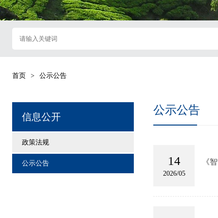
首页
>
公示公告
公示公告
信息公开
政策法规
14
《智
公示公告
2026/05