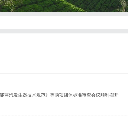
能蒸汽发生器技术规范》等两项团体标准审查会议顺利召开