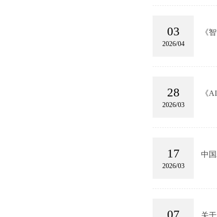
03
《智
2026/04
28
《A
2026/03
17
中国
2026/03
07
关于